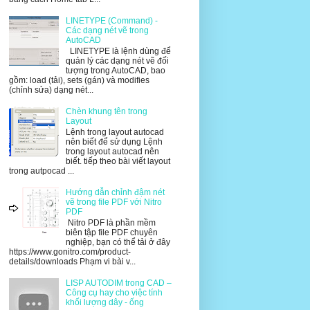
LINETYPE (Command) -
Các dạng nét vẽ trong
AutoCAD
LINETYPE là lệnh dùng để
quản lý các dạng nét vẽ đối
tượng trong AutoCAD, bao
gồm: load (tải), sets (gán) và modifies
(chỉnh sửa) dạng nét...
Chèn khung tên trong
Layout
Lệnh trong layout autocad
nên biết để sử dụng Lệnh
trong layout autocad nên
biết. tiếp theo bài viết layout
trong autpocad ...
Hướng dẫn chỉnh đậm nét
vẽ trong file PDF với Nitro
PDF
Nitro PDF là phần mềm
biên tập file PDF chuyên
nghiệp, bạn có thể tải ở đây
https://www.gonitro.com/product-
details/downloads Phạm vi bài v...
LISP AUTODIM trong CAD –
Công cụ hay cho việc tính
khối lượng dây - ống