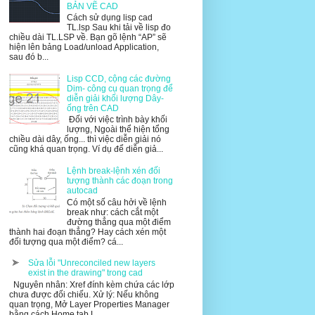
BẢN VẼ CAD
Cách sử dụng lisp cad
TL.lsp Sau khi tải về lisp đo
chiều dài TL.LSP về. Bạn gõ lệnh “AP” sẽ
hiện lên bảng Load/unload Application,
sau đó b...
Lisp CCD, cộng các đường
Dim- công cụ quan trọng để
diễn giải khối lượng Dây-
ống trên CAD
Đối với việc trình bày khối
lượng, Ngoài thể hiện tổng
chiều dài dây, ống... thì việc diễn giải nó
cũng khá quan trọng. Ví dụ để diễn giả...
Lệnh break-lệnh xén đối
tượng thành các đoạn trong
autocad
Có một số câu hởi về lệnh
break như: cách cắt một
đường thẳng qua một điểm
thành hai đoạn thẳng? Hay cách xén một
đối tượng qua một điểm? cá...
Sửa lỗi "Unreconciled new layers
exist in the drawing" trong cad
Nguyên nhân: Xref đính kèm chứa các lớp
chưa được đối chiếu. Xử lý: Nếu không
quan trọng, Mở Layer Properties Manager
bằng cách Home tab L...