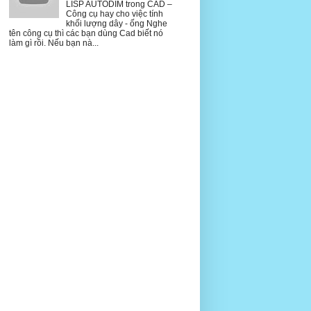
LISP AUTODIM trong CAD –
Công cụ hay cho việc tính
khối lượng dây - ống Nghe
tên công cụ thì các bạn dùng Cad biết nó
làm gì rồi. Nếu bạn nà...