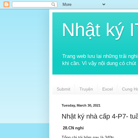
Nhật ký I
Trang web lưu lại những trải ng
khi cần. Vì vậy nội dung có chút
Submit
Truyện
Excel
Cung H
Tuesday, March 30, 2021
Nhật ký nhà cấp 4-P7- tu
28.CN nghỉ
Tổng chi tói hôm nay là 340tr.