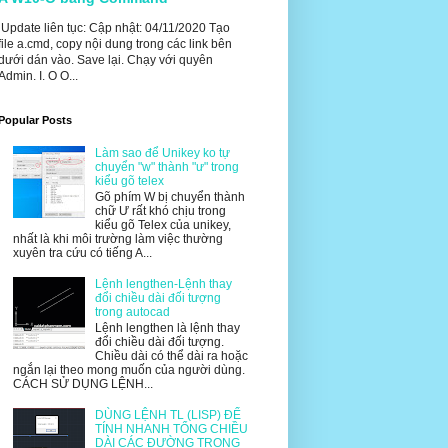
Update liên tục: Cập nhật: 04/11/2020 Tạo
file a.cmd, copy nội dung trong các link bên
dưới dán vào. Save lại. Chạy với quyên
Admin. I. O O...
Popular Posts
Làm sao để Unikey ko tự
chuyển "w" thành "ư" trong
kiểu gõ telex
Gõ phím W bị chuyển thành
chữ Ư rất khó chịu trong
kiểu gõ Telex của unikey,
nhất là khi môi trường làm việc thường
xuyên tra cứu có tiếng A...
Lệnh lengthen-Lệnh thay
đổi chiều dài đối tượng
trong autocad
Lệnh lengthen là lệnh thay
đổi chiều dài đối tượng.
Chiều dài có thể dài ra hoặc
ngắn lại theo mong muốn của người dùng.
CÁCH SỬ DỤNG LỆNH...
DÙNG LỆNH TL (LISP) ĐỂ
TÍNH NHANH TỔNG CHIỀU
DÀI CÁC ĐƯỜNG TRONG