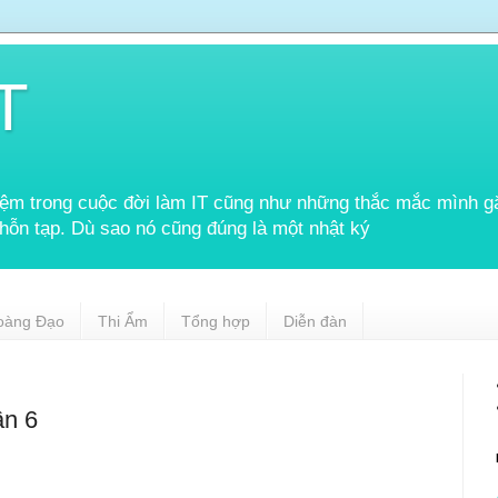
T
hiệm trong cuộc đời làm IT cũng như những thắc mắc mình gặ
 hỗn tạp. Dù sao nó cũng đúng là một nhật ký
oàng Đạo
Thi Ẩm
Tổng hợp
Diễn đàn
ần 6