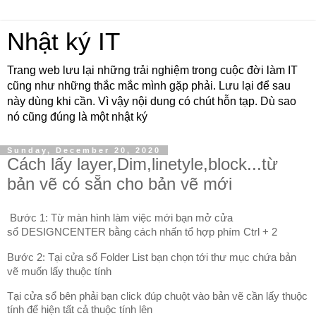
Nhật ký IT
Trang web lưu lại những trải nghiệm trong cuộc đời làm IT
cũng như những thắc mắc mình gặp phải. Lưu lại để sau
này dùng khi cần. Vì vậy nội dung có chút hỗn tạp. Dù sao
nó cũng đúng là một nhật ký
Sunday, December 20, 2020
Cách lấy layer,Dim,linetyle,block...từ
bản vẽ có sẵn cho bản vẽ mới
Bước 1: Từ màn hình làm việc mới bạn mở cửa
sổ DESIGNCENTER bằng cách nhấn tổ hợp phím Ctrl + 2
Bước 2: Tại cửa sổ Folder List bạn chọn tới thư mục chứa bản
vẽ muốn lấy thuộc tính
Tại cửa sổ bên phải bạn click đúp chuột vào bản vẽ cần lấy thuộc
tính để hiện tất cả thuộc tính lên